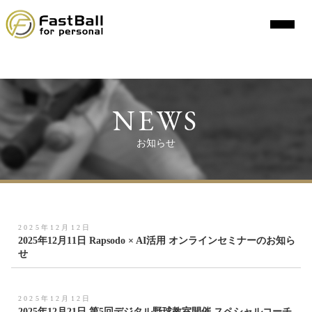
コ
ン
テ
ン
ツ
へ
NEWS
ス
キ
お知らせ
ッ
プ
2025年12月12日
2025年12月11日 Rapsodo × AI活用 オンラインセミナーのお知ら
せ
2025年12月12日
2025年12月21日 第5回デジタル野球教室開催 スペシャルコーチ