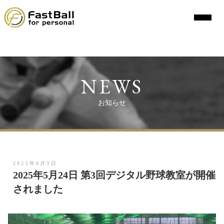
コ
ン
テ
ン
ツ
へ
NEWS
ス
キ
お知らせ
ッ
プ
2025年6月3日
2025年5月24日 第3回デジタル野球教室が開催
されました